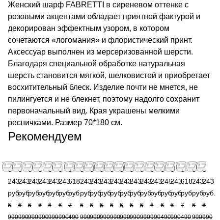
Женский шарф FABRETTI в сиреневом оттенке с
розовыми акцентами обладает приятной фактурой и
декорирован эффектным узором, в котором
сочетаются «логомания» и флористический принт.
Аксессуар выполнен из мерсеризованной шерсти.
Благодаря специальной обработке натуральная
шерсть становится мягкой, шелковистой и приобретает
восхитительный блеск. Изделие почти не мнется, не
пилингуется и не блекнет, поэтому надолго сохранит
первоначальный вид. Края украшены мелкими
ресничками. Размер 70*180 см.
Рекомендуем
5
5
5
5
5
5
5
5
5
5
5
5
5
5
5
3
5
5
5
5
243
243
243
243
243
243
618
243
243
243
243
243
243
243
243
245
243
618
243
243
руб.
руб.
руб.
руб.
руб.
руб.
руб.
руб.
руб.
руб.
руб.
руб.
руб.
руб.
руб.
руб.
руб.
руб.
руб.
руб.
6
6
6
6
6
6
7
6
6
6
6
6
6
6
6
6
6
7
6
6
990
990
990
990
990
990
490
990
990
990
990
990
990
990
990
490
990
490
990
990