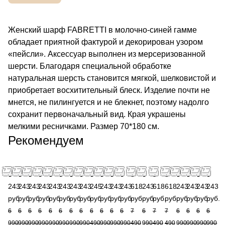
Женский шарф FABRETTI в молочно-синей гамме
обладает приятной фактурой и декорирован узором
«пейсли». Аксессуар выполнен из мерсеризованной
шерсти. Благодаря специальной обработке
натуральная шерсть становится мягкой, шелковистой и
приобретает восхитительный блеск. Изделие почти не
мнется, не пилингуется и не блекнет, поэтому надолго
сохранит первоначальный вид. Края украшены
мелкими ресничками. Размер 70*180 см.
Рекомендуем
5
5
5
5
5
5
5
5
3
5
5
5
5
5
5
5
5
5
5
5
243
243
243
243
243
243
243
243
245
243
243
243
618
243
618
618
243
243
243
243
руб.
руб.
руб.
руб.
руб.
руб.
руб.
руб.
руб.
руб.
руб.
руб.
руб.
руб.
руб.
руб.
руб.
руб.
руб.
руб.
6
6
6
6
6
6
6
6
6
6
6
6
7
6
7
7
6
6
6
6
990
990
990
990
990
990
990
990
490
990
990
990
490
990
490
490
990
990
990
990