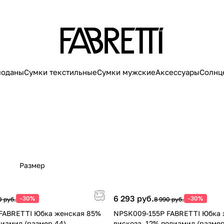
моданы
Сумки текстильные
Сумки мужские
Аксессуары
Солнц
Размер
6 293 руб.
-30%
-30%
0 руб.
8 990 руб.
FABRETTI Юбка женская 85%
NPSK009-155P FABRETTI Юбка
лиамид (размер 44)
вискоза, 12% полиамид