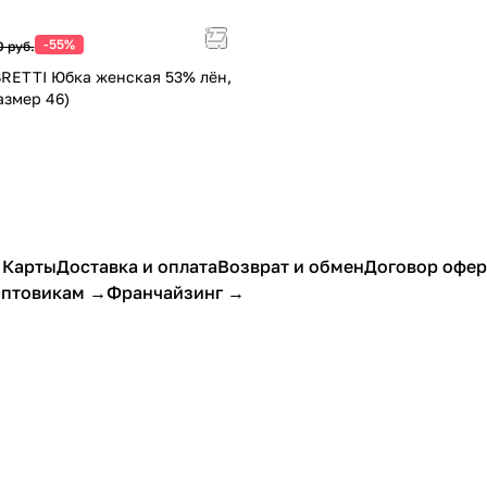
-55%
0 руб.
BRETTI Юбка женская 53% лён,
азмер 46)
 Карты
Доставка и оплата
Возврат и обмен
Договор офе
птовикам →
Франчайзинг →