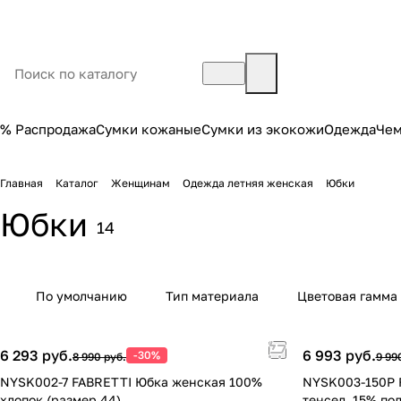
% Распродажа
Сумки кожаные
Сумки из экокожи
Одежда
Че
Главная
Каталог
Женщинам
Одежда летняя женская
Юбки
Юбки
14
По умолчанию
Тип материала
Цветовая гамма
6 293 руб.
6 993 руб.
-30%
8 990 руб.
9 99
NYSK002-7 FABRETTI Юбка женская 100%
NYSK003-150P 
хлопок (размер 44)
тенсел, 15% по