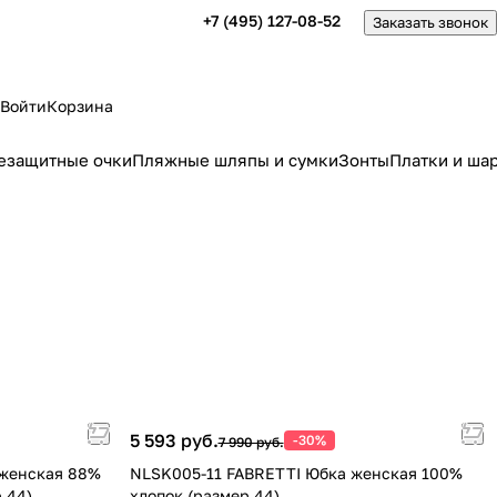
+7 (495) 127-08-52
Заказать звонок
Войти
Корзина
езащитные очки
Пляжные шляпы и сумки
Зонты
Платки и ша
5 593 руб.
-30%
7 990 руб.
 женская 88%
NLSK005-11 FABRETTI Юбка женская 100%
 (размер 44)
хлопок (размер 44)