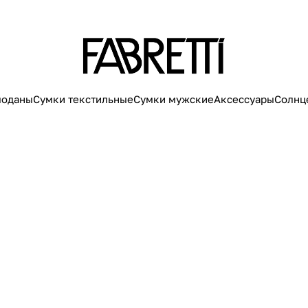
моданы
Сумки текстильные
Сумки мужские
Аксессуары
Солнц