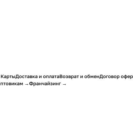
 Карты
Доставка и оплата
Возврат и обмен
Договор офе
птовикам →
Франчайзинг →