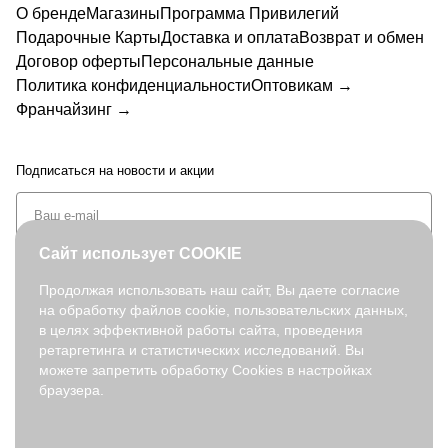
О бренде
Магазины
Программа Привилегий
Подарочные Карты
Доставка и оплата
Возврат и обмен
Договор оферты
Персональные данные
Политика конфиденциальности
Оптовикам →
Франчайзинг →
Подписаться
на новости и акции
Сайт использует COOKIE
Продолжая использовать наш сайт, Вы даете согласие
на обработку файлов cookie, пользовательских данных,
+7 (495) 127-08-52
в целях эффективной работы сайта, проведения
order@fabretti.ru
ретаргетинга и статистических исследований. Вы
можете запретить обработку Cookies в настройках
браузера.
© 2026. fabretti.ru. Все права защищены
На информационном ресурсе применяются
рекомендательные
технологии
.