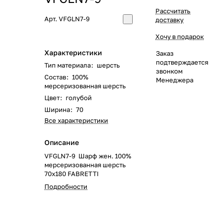
Рассчитать
Арт.
VFGLN7-9
доставку
Хочу в подарок
Характеристики
Заказ
подтверждается
Тип материала
:
шерсть
звонком
Состав
:
100%
Менеджера
мерсеризованная шерсть
Цвет
:
голубой
Ширина
:
70
Все характеристики
Описание
VFGLN7-9 Шарф жен. 100%
мерсеризованная шерсть
70x180 FABRETTI
Подробности