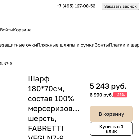
+7 (495) 127-08-52
Заказать звонок
Войти
Корзина
езащитные очки
Пляжные шляпы и сумки
Зонты
Платки и ша
GLN7-9
Шарф
5 243 руб.
180*70см,
6 990 руб.
-25%
состав 100%
мерсеризованная
В корзину
шерсть,
FABRETTI
Купить в 1
клик
VFGLN7-9