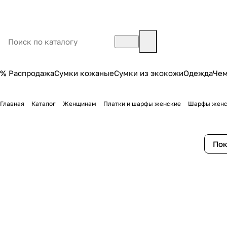
% Распродажа
Сумки кожаные
Сумки из экокожи
Одежда
Че
Главная
Каталог
Женщинам
Платки и шарфы женские
Шарфы женс
Пок