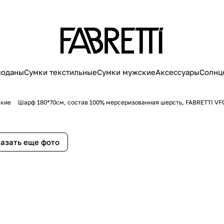
моданы
Сумки текстильные
Сумки мужские
Аксессуары
Солнц
кие
Шарф 180*70см, состав 100% мерсеризованная шерсть, FABRETTI VF
азать еще фото