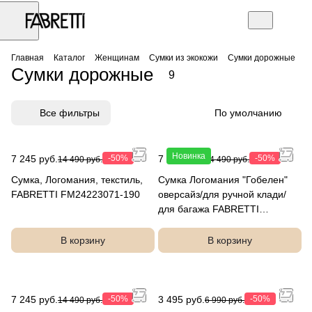
Главная
Каталог
Женщинам
Сумки из экокожи
Сумки дорожные
Сумки дорожные
9
Все фильтры
По умолчанию
Новинка
7 245 руб.
-50%
7 245 руб.
-50%
14 490 руб.
14 490 руб.
Сумка, Логомания, текстиль,
Сумка Логомания "Гобелен"
FABRETTI FM24223071-190
оверсайз/для ручной клади/
для багажа FABRETTI
FMH2333130D-812
В корзину
В корзину
7 245 руб.
-50%
3 495 руб.
-50%
14 490 руб.
6 990 руб.