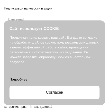
Подписаться
на новости и акции
Сайт использует COOKIE
Продолжая использовать наш сайт, Вы даете согласие
на обработку файлов cookie, пользовательских данных,
+7 (495) 127-08-52
в целях эффективной работы сайта, проведения
order@fabretti.ru
ретаргетинга и статистических исследований. Вы
можете запретить обработку Cookies в настройках
браузера.
© 2026. fabretti.ru. Все права защищены
На информационном ресурсе применяются
рекомендательные
технологии
.
Все ресурсы сайта fabretti.ru, включая (но не ограничиваясь)
текстовую, графическую, фотографическую и видео информацию,
структуру, дизайн и оформление страниц, доменное имя,
Согласен
фирменное наименование являются объектами авторского права и
прав на интеллектуальную собственность, защищены российским
законодательством и международными соглашениями об охране
авторских прав.
Читать далее