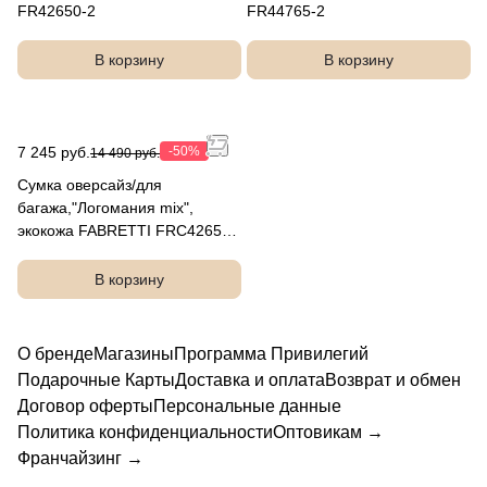
FR42650-2
FR44765-2
В корзину
В корзину
7 245 руб.
-50%
14 490 руб.
Сумка оверсайз/для
багажа,"Логомания mix",
экокожа FABRETTI FRC42650-
2
В корзину
О бренде
Магазины
Программа Привилегий
Подарочные Карты
Доставка и оплата
Возврат и обмен
Договор оферты
Персональные данные
Политика конфиденциальности
Оптовикам →
Франчайзинг →