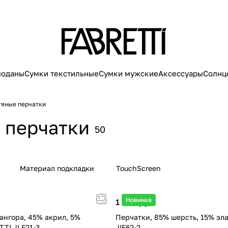
моданы
Сумки текстильные
Сумки мужские
Аксессуары
Солнц
яные перчатки
 перчатки
50
Материал подкладки
TouchScreen
Новинка
1 990 руб.
ангора, 45% акрил, 5%
Перчатки, 85% шерсть, 15% эл
TTI JLF21-3
JIF62-2