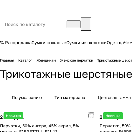
% Распродажа
Сумки кожаные
Сумки из экокожи
Одежда
Че
Главная
Каталог
Женщинам
Женские перчатки
Трикотажные шерст
Трикотажные шерстяные
По умолчанию
Тип материала
Цветовая гамма
Новинка
Новинка
2 490 руб.
2 490 руб.
Перчатки, 50% ангора, 45% акрил, 5%
Перчатки, 50% 
метанит, FABRETTI JLF21-13
метанит, FABRE