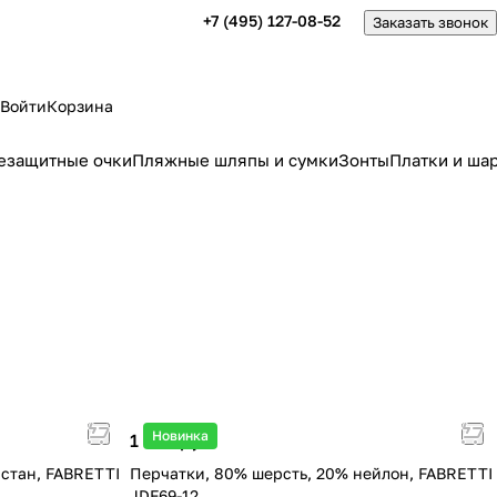
+7 (495) 127-08-52
Заказать звонок
Войти
Корзина
езащитные очки
Пляжные шляпы и сумки
Зонты
Платки и ша
Новинка
1 790 руб.
астан, FABRETTI
Перчатки, 80% шерсть, 20% нейлон, FABRETTI
JDF69-12