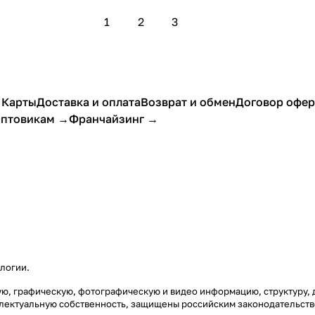
1
2
3
 Карты
Доставка и оплата
Возврат и обмен
Договор офе
птовикам →
Франчайзинг →
ологии
.
стовую, графическую, фотографическую и видео информацию, структур
еллектуальную собственность, защищены российским законодательст