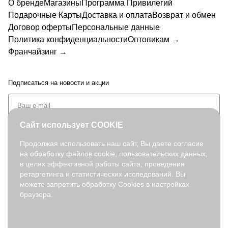
О бренде
Магазины
Программа Привилегий
Подарочные Карты
Доставка и оплата
Возврат и обмен
Договор оферты
Персональные данные
Политика конфиденциальности
Оптовикам →
Франчайзинг →
Подписаться
на новости и акции
Сайт использует COOKIE
Продолжая использовать наш сайт, Вы даете согласие
на обработку файлов cookie, пользовательских данных,
+7 (495) 127-08-52
в целях эффективной работы сайта, проведения
order@fabretti.ru
ретаргетинга и статистических исследований. Вы
можете запретить обработку Cookies в настройках
браузера.
© 2026. fabretti.ru. Все права защищены
На информационном ресурсе применяются
рекомендательные
технологии
.