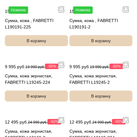
Новинка
Новинка
15 990 руб.
15 990 руб.
Сумка, кожа , FABRETTI
Сумка, кожа , FABRETTI
L190191-225
L190191-2
В корзину
В корзину
9 995 руб.
-50%
9 995 руб.
-50%
19 990 руб.
19 990 руб.
Сумка, кожа зернистая,
Сумка, кожа зернистая,
FABRETTI L19245-224
FABRETTI L19245-2
В корзину
В корзину
12 495 руб.
-50%
12 495 руб.
-50%
24 990 руб.
24 990 руб.
Сумка, кожа зернистая,
Сумка, кожа зернистая,