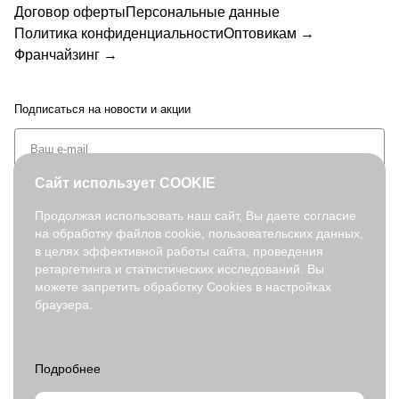
Договор оферты
Персональные данные
Политика конфиденциальности
Оптовикам →
Франчайзинг →
Подписаться
на новости и акции
Сайт использует COOKIE
Продолжая использовать наш сайт, Вы даете согласие
на обработку файлов cookie, пользовательских данных,
+7 (495) 127-08-52
в целях эффективной работы сайта, проведения
order@fabretti.ru
ретаргетинга и статистических исследований. Вы
можете запретить обработку Cookies в настройках
браузера.
© 2026. fabretti.ru. Все права защищены
На информационном ресурсе применяются
рекомендательные
технологии
.
Все ресурсы сайта fabretti.ru, включая (но не ограничиваясь)
текстовую, графическую, фотографическую и видео информацию,