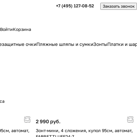
+7 (495) 127-08-52
Заказать звонок
Войти
Корзина
езащитные очки
Пляжные шляпы и сумки
Зонты
Платки и ша
са
2 990 руб.
95см, автомат,
Зонт-мини, 4 сложения, купол 95см, автомат,
FABRETTI UFF24-7