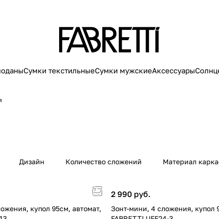
моданы
Сумки текстильные
Сумки мужские
Аксессуары
Солнц
я
4
Дизайн
Количество сложений
Материал карка
2 990 руб.
ложения, купол 95см, автомат,
Зонт-мини, 4 сложения, купол 
13
FABRETTI UFF24-3