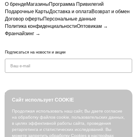
ET
ET
О бренде
Магазины
Программа Привилегий
TTI
TTI
TTI
TTI
ETTI
TTI
TTI
TI
TI
SN030
SE028
SN031
SJ031-
SJ029-
SU024
SU019
Подарочные Карты
Доставка и оплата
Возврат и обмен
SF
SJ
-102a
-8a
-2a
102a
42b
-42a
-8b
Договор оферты
Персональные данные
01
01
6a-
8a-
Политика конфиденциальности
Оптовикам →
42
42
Франчайзинг →
Подписаться
на новости и акции
+7 (495) 127-08-52
Сайт использует COOKIE
order@fabretti.ru
Продолжая использовать наш сайт, Вы даете согласие
на обработку файлов cookie, пользовательских данных,
© 2026. fabretti.ru. Все права защищены
в целях эффективной работы сайта, проведения
На информационном ресурсе применяются
рекомендательные
ретаргетинга и статистических исследований. Вы
технологии
.
можете запретить обработку Cookies в настройках