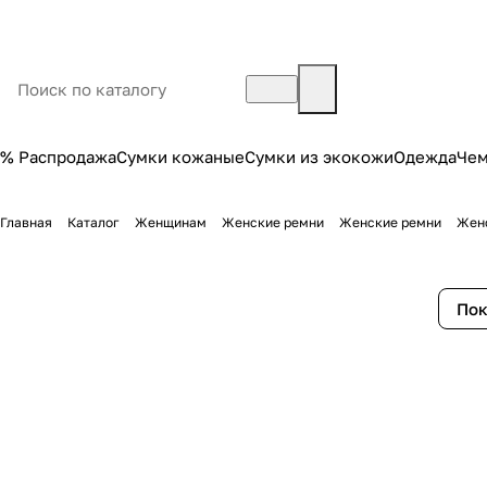
% Распродажа
Сумки кожаные
Сумки из экокожи
Одежда
Че
Главная
Каталог
Женщинам
Женские ремни
Женские ремни
Женс
Пок