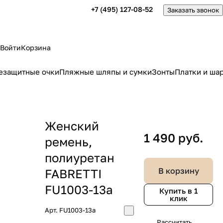
+7 (495) 127-08-52
Заказать звонок
Войти
Корзина
езащитные очки
Пляжные шляпы и сумки
Зонты
Платки и ша
Женский
1 490 руб.
ремень,
полиуретан
В корзину
FABRETTI
FU1003-13a
Купить в 1
клик
Арт.
FU1003-13a
Рассчитать