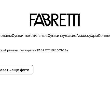
моданы
Сумки текстильные
Сумки мужские
Аксессуары
Солнц
кий ремень, полиуретан FABRETTI FU1003-13a
азать еще фото