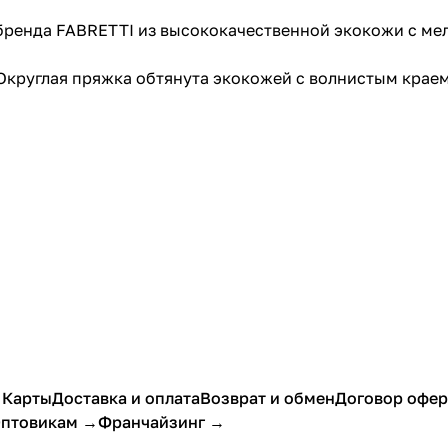
бренда FABRETTI из высококачественной экокожи с ме
 Округлая пряжка обтянута экокожей с волнистым крае
 Карты
Доставка и оплата
Возврат и обмен
Договор офе
птовикам →
Франчайзинг →