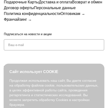
Подарочные Карты
Доставка и оплата
Возврат и обмен
Договор оферты
Персональные данные
Политика конфиденциальности
Оптовикам →
Франчайзинг →
Подписаться
на новости и акции
+7 (495) 127-08-52
Сайт использует COOKIE
order@fabretti.ru
Продолжая использовать наш сайт, Вы даете согласие
на обработку файлов cookie, пользовательских данных,
© 2026. fabretti.ru. Все права защищены
в целях эффективной работы сайта, проведения
На информационном ресурсе применяются
рекомендательные
ретаргетинга и статистических исследований. Вы
технологии
.
можете запретить обработку Cookies в настройках
браузера.
Все ресурсы сайта fabretti.ru, включая (но не ограничиваясь)