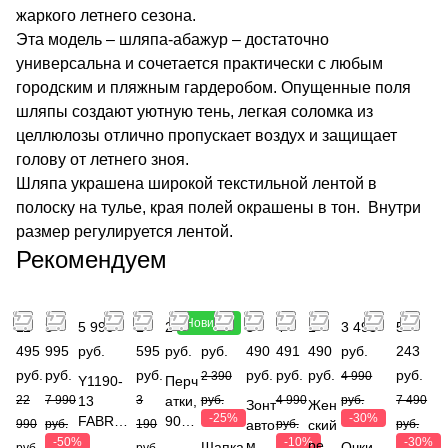
жаркого летнего сезона.
Эта модель – шляпа-абажур – достаточно
универсальна и сочетается практически с любым
городским и пляжным гардеробом. Опущенные поля
шляпы создают уютную тень, легкая соломка из
целлюлозы отлично пропускает воздух и защищает
голову от летнего зноя.
Шляпа украшена широкой текстильной лентой в
полоску на тулье, края полей окрашены в тон. Внутри
размер регулируется лентой.
Рекомендуем
Новинка
11
3
5 990
1
2 490
1 793
3
4
1
3 493
5
495
995
руб.
595
руб.
руб.
490
491
490
руб.
243
руб.
руб.
руб.
руб.
руб.
руб.
руб.
2 390
4 990
Y1190-
Перч
22
7 990
13
3
атки,
руб.
4 990
руб.
7 490
Зонт
Жен
-25%
-30%
FABRET
90%
990
руб.
190
авто
руб.
ский
руб.
TI
шерс
-50%
-10%
-30%
мат,
рем
Шапка
Очки