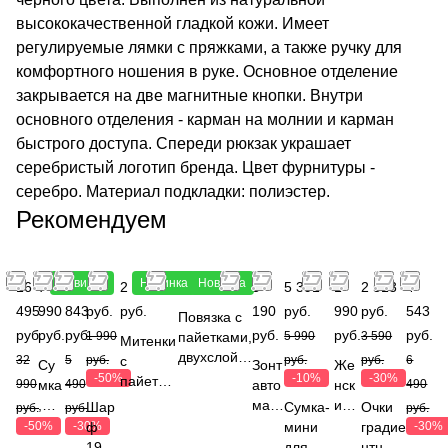
высококачественной гладкой кожи. Имеет
регулируемые лямки с пряжками, а также ручку для
комфортного ношения в руке. Основное отделение
закрывается на две магнитные кнопки. Внутри
основного отделения - карман на молнии и карман
быстрого доступа. Спереди рюкзак украшает
серебристый логотип бренда. Цвет фурнитуры -
серебро. Материал подкладки: полиэстер.
Рекомендуем
Новинка
Новинка
Новинка
16
7
3
995
2 490
1 990 руб.
3
5 391
1
2 513
4
495
990
843
руб.
руб.
190
руб.
990
руб.
543
Повязка с
руб.
руб.
руб.
руб.
руб.
руб.
1 990
пайетками,
5 990
3 590
Митенки
двухслойн
32
5
руб.
с
руб.
руб.
6
Су
Зонт
Же
ая, 40%
-50%
-10%
-30%
пайетка
990
мка
490
авто
нск
490
шерсть
ми, 35%
,
мат,
ий
Шар
Сумка-
Очки
руб.
руб.
руб.
енота, 15%
ангора,
иск
карк
рем
-50%
-30%
ф
мини
градие
-30%
шерсть,
25%
усс
ас:
ень,
190*
для
нтные,