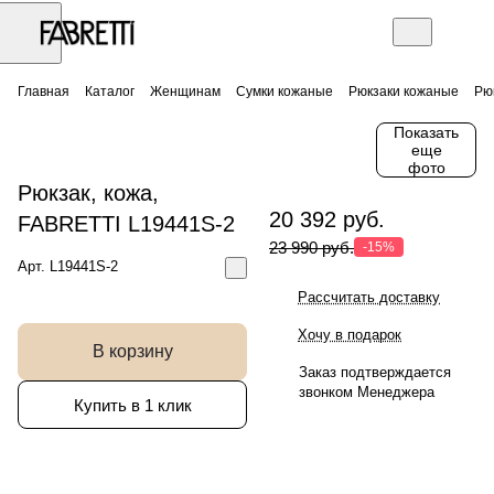
Главная
Каталог
Женщинам
Сумки кожаные
Рюкзаки кожаные
Рю
Показать
еще
фото
Рюкзак, кожа,
20 392 руб.
FABRETTI L19441S-2
23 990 руб.
-15%
Арт.
L19441S-2
Рассчитать доставку
Хочу в подарок
В корзину
Заказ подтверждается
звонком Менеджера
Купить в 1 клик