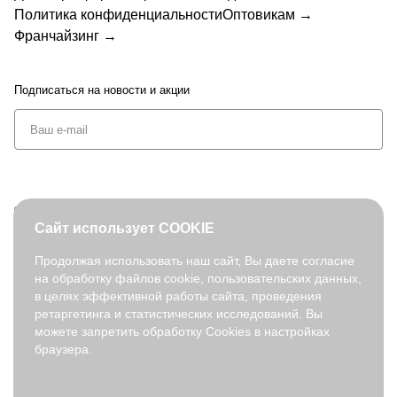
Политика конфиденциальности
Оптовикам →
Франчайзинг →
Подписаться
на новости и акции
+7 (495) 127-08-52
Сайт использует COOKIE
order@fabretti.ru
Продолжая использовать наш сайт, Вы даете согласие
на обработку файлов cookie, пользовательских данных,
© 2026. fabretti.ru. Все права защищены
в целях эффективной работы сайта, проведения
На информационном ресурсе применяются
рекомендательные
ретаргетинга и статистических исследований. Вы
технологии
.
можете запретить обработку Cookies в настройках
браузера.
Все ресурсы сайта fabretti.ru, включая (но не ограничиваясь)
текстовую, графическую, фотографическую и видео информацию,
структуру, дизайн и оформление страниц, доменное имя,