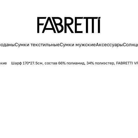
моданы
Сумки текстильные
Сумки мужские
Аксессуары
Солнц
кие
Шарф 170*27.5см, состав 66% полиамид, 34% полиэстер, FABRETTI V