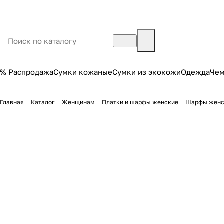
% Распродажа
Сумки кожаные
Сумки из экокожи
Одежда
Че
Главная
Каталог
Женщинам
Платки и шарфы женские
Шарфы женс