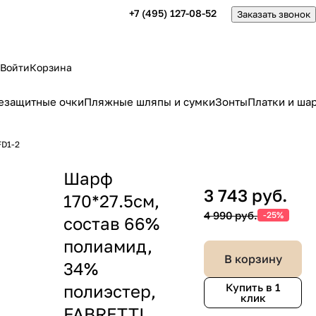
+7 (495) 127-08-52
Заказать звонок
Войти
Корзина
езащитные очки
Пляжные шляпы и сумки
Зонты
Платки и ша
FD1-2
Шарф
3 743 руб.
170*27.5см,
4 990 руб.
-25%
состав 66%
полиамид,
В корзину
34%
полиэстер,
Купить в 1
клик
FABRETTI