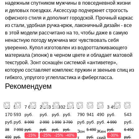
надежным спутником мужчины в повседневной жизни
и деловых поездках. Аксессуар подчеркнет строгость
офисного стиля и дополнит городской. Прочный каркас
из стали, удобная ручка-крюк, лаконичный дизайн - все
в этой модели рассчитано на то, чтобы даже в самую
ненастную погоду мужчина мог чувствовать себя
уверенно. Купол изготовлен из водоотталкивающего
материала (эпонж) в черном цвете и обладает матовой
текстурой. Зонт оснащён системой «антиветер»,
которую составляет комплекс пружин и звеньев спиц из
гибкого, упругого углепластика и фибергласса.
Рекомендуем
21
5
7 642
2 243
1 493
2 274
2
4
1
3 493
4
170
593
руб.
руб.
руб.
руб.
790
941
490
руб.
543
руб.
руб.
руб.
руб.
руб.
руб.
8 990
2 990
1 990
3 790
4 990
38
7 990
руб.
руб.
руб.
руб.
5 490
руб.
6 490
Зон
Жен
-15%
-25%
-25%
-40%
-30%
490
руб.
т
руб.
ский
руб.