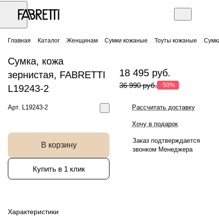
Главная
Каталог
Женщинам
Сумки кожаные
Тоуты кожаные
Сумк
Сумка, кожа
18 495 руб.
зернистая, FABRETTI
36 990 руб.
-50%
L19243-2
Арт.
L19243-2
Рассчитать доставку
Хочу в подарок
Заказ подтверждается
В корзину
звонком Менеджера
Купить в 1 клик
Характеристики