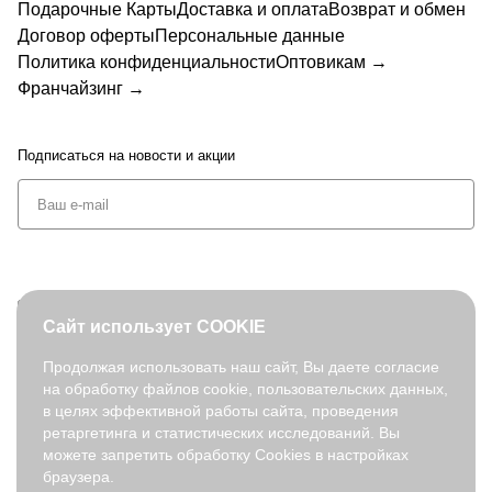
Подарочные Карты
Доставка и оплата
Возврат и обмен
Договор оферты
Персональные данные
Политика конфиденциальности
Оптовикам →
Франчайзинг →
Подписаться
на новости и акции
+7 (495) 127-08-52
Сайт использует COOKIE
order@fabretti.ru
Продолжая использовать наш сайт, Вы даете согласие
на обработку файлов cookie, пользовательских данных,
© 2026. fabretti.ru. Все права защищены
в целях эффективной работы сайта, проведения
На информационном ресурсе применяются
рекомендательные
ретаргетинга и статистических исследований. Вы
технологии
.
можете запретить обработку Cookies в настройках
браузера.
Все ресурсы сайта fabretti.ru, включая (но не ограничиваясь)