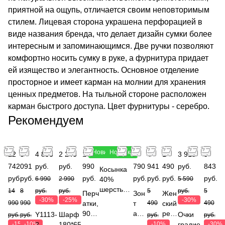
приятной на ощупь, отличается своим неповторимым
стилем. Лицевая сторона украшена перфорацией в
виде названия бренда, что делает дизайн сумки более
интересным и запоминающимся. Две ручки позволяют
комфортно носить сумку в руке, а фурнитура придает
ей изящество и элегантность. Основное отделение
просторное и имеет карман на молнии для хранения
ценных предметов. На тыльной стороне расположен
карман быстрого доступа. Цвет фурнитуры - серебро.
Рекомендуем
Новинка
Новинка
12
8
4 893
2 243
1
3 990 руб.
2
4
1
3 913
3
742
091
руб.
руб.
990
790
941
490
руб.
843
Косынка
руб.
руб.
руб.
руб.
руб.
руб.
руб.
6 990
2 990
40%
5 590
шерсть
14
8
руб.
руб.
5
руб.
5
Перч
Зон
Жен
енота,
-30%
-25%
-30%
990
990
атки,
т
490
ский
490
15%
90%
авт
рем
Y1113-
Шарф
Очки
руб.
руб.
руб.
руб.
шерсть,
шерс
ома
ень,
-15%
-10%
2
180*65
-10%
градие
-30%