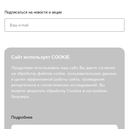
Подписаться
на новости и акции
+7 (495) 127-08-52
Сайт использует COOKIE
order@fabretti.ru
Продолжая использовать наш сайт, Вы даете согласие
на обработку файлов cookie, пользовательских данных,
© 2026. fabretti.ru. Все права защищены
в целях эффективной работы сайта, проведения
На информационном ресурсе применяются
рекомендательные
ретаргетинга и статистических исследований. Вы
технологии
.
можете запретить обработку Cookies в настройках
браузера.
Все ресурсы сайта fabretti.ru, включая (но не ограничиваясь)
текстовую, графическую, фотографическую и видео информацию,
структуру, дизайн и оформление страниц, доменное имя,
фирменное наименование являются объектами авторского права и
прав на интеллектуальную собственность, защищены российским
законодательством и международными соглашениями об охране
авторских прав.
Читать далее