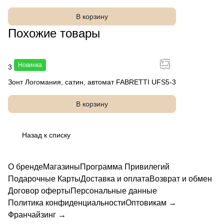
В корзину
Похожие товары
Новинка
3 490 руб.
Зонт Логомания, сатин, автомат FABRETTI UFS5-3
В корзину
Назад к списку
О бренде
Магазины
Программа Привилегий
Подарочные Карты
Доставка и оплата
Возврат и обмен
Договор оферты
Персональные данные
Политика конфиденциальности
Оптовикам →
Франчайзинг →