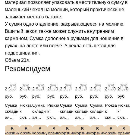
материал позволяет упаковать вместительную сумку в
маленький чехол на молнии, который практически не
занимает места в багаже.
У сумки одно отделение, закрывающееся на молнию.
Вшитый чехол также может служить внутренним
карманом. Сумка дополнена ручками для ношения в
руках, на локте или плече. У чехла есть петля для
подвешивания.
Объем 21л.
Рекомендуем
2 990
2 490
2 990
2 990
2 990
2 990
2 990
2 490
2 990
руб.
руб.
руб.
руб.
руб.
руб.
руб.
руб.
руб.
Сумка
Рюкза
Сумка
Рюкза
Сумка
Сумка
Сумка
Рюкза
Рюкза
складн
к
складн
к
складн
складн
складн
к
к
ая
склад
ая
склад
ая
ая
ая
склад
склад
дорожн
ной,
дорожн
ной,
дорожн
дорожн
дорожн
ной,
ной,
В
В
В
В
В
В
В
В
В
ая,
полиэ
ая,
полиэ
ая,
ая,
ая,
полиэ
полиэ
корзину
корзину
корзину
корзину
корзину
корзину
корзину
корзину
корзину