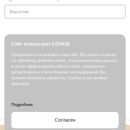
+7 (495) 127-08-52
Сайт использует COOKIE
order@fabretti.ru
Продолжая использовать наш сайт, Вы даете согласие
на обработку файлов cookie, пользовательских данных,
© 2026. fabretti.ru. Все права защищены
в целях эффективной работы сайта, проведения
На информационном ресурсе применяются
рекомендательные
ретаргетинга и статистических исследований. Вы
технологии
.
можете запретить обработку Cookies в настройках
браузера.
Все ресурсы сайта fabretti.ru, включая (но не ограничиваясь)
текстовую, графическую, фотографическую и видео информацию,
структуру, дизайн и оформление страниц, доменное имя,
фирменное наименование являются объектами авторского права и
прав на интеллектуальную собственность, защищены российским
законодательством и международными соглашениями об охране
авторских прав.
Читать далее
Согласен