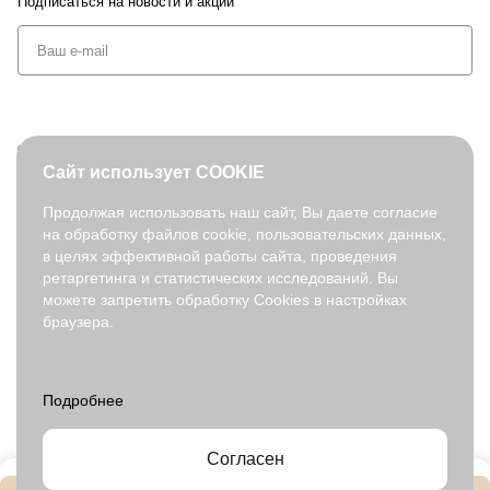
Подписаться
на новости и акции
+7 (495) 127-08-52
Сайт использует COOKIE
order@fabretti.ru
Продолжая использовать наш сайт, Вы даете согласие
на обработку файлов cookie, пользовательских данных,
© 2026. fabretti.ru. Все права защищены
в целях эффективной работы сайта, проведения
На информационном ресурсе применяются
рекомендательные
ретаргетинга и статистических исследований. Вы
технологии
.
можете запретить обработку Cookies в настройках
браузера.
Все ресурсы сайта fabretti.ru, включая (но не ограничиваясь)
текстовую, графическую, фотографическую и видео информацию,
структуру, дизайн и оформление страниц, доменное имя,
фирменное наименование являются объектами авторского права и
прав на интеллектуальную собственность, защищены российским
законодательством и международными соглашениями об охране
авторских прав.
Читать далее
Согласен