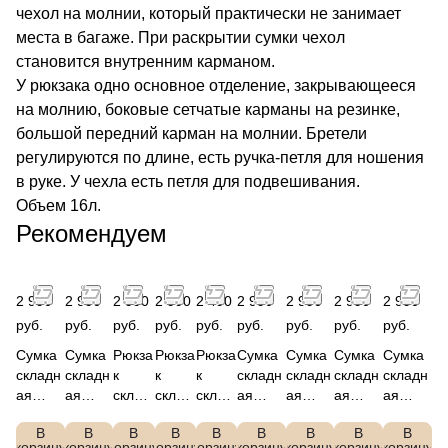
чехол на молнии, который практически не занимает
места в багаже. При раскрытии сумки чехол
становится внутренним карманом.
У рюкзака одно основное отделение, закрывающееся
на молнию, боковые сетчатые карманы на резинке,
большой передний карман на молнии. Бретели
регулируются по длине, есть ручка-петля для ношения
в руке. У чехла есть петля для подвешивания.
Объем 16л.
Рекомендуем
2 990
2 990
2 990
2 990
2 490
2 990
2 990
2 990
2 990
руб.
руб.
руб.
руб.
руб.
руб.
руб.
руб.
руб.
Сумка
Сумка
Рюкза
Рюкза
Рюкза
Сумка
Сумка
Сумка
Сумка
складн
складн
к
к
к
складн
складн
складн
складн
ая
ая
склад
склад
склад
ая
ая
ая
ая
дорож
дорож
ной,
ной,
ной,
дорож
дорож
дорож
дорож
В
В
В
В
В
В
В
В
В
ная,
ная,
полиэ
полиэ
полиэ
ная,
ная,
ная,
ная,
корзину
корзину
корзину
корзину
корзину
корзину
корзину
корзину
корзину