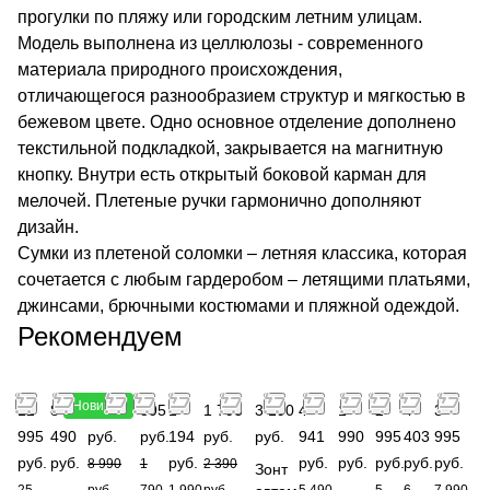
прогулки по пляжу или городским летним улицам.
Модель выполнена из целлюлозы - современного
материала природного происхождения,
отличающегося разнообразием структур и мягкостью в
бежевом цвете. Одно основное отделение дополнено
текстильной подкладкой, закрывается на магнитную
кнопку. Внутри есть открытый боковой карман для
мелочей. Плетеные ручки гармонично дополняют
дизайн.
Сумки из плетеной соломки – летняя классика, которая
сочетается с любым гардеробом – летящими платьями,
джинсами, брючными костюмами и пляжной одеждой.
Рекомендуем
Новинка
12
8
4 495
895
1
1 793
3 190
4
1
2
4
3
995
490
руб.
руб.
194
руб.
руб.
941
990
995
403
995
руб.
руб.
руб.
руб.
руб.
руб.
руб.
руб.
8 990
1
2 390
Зонт