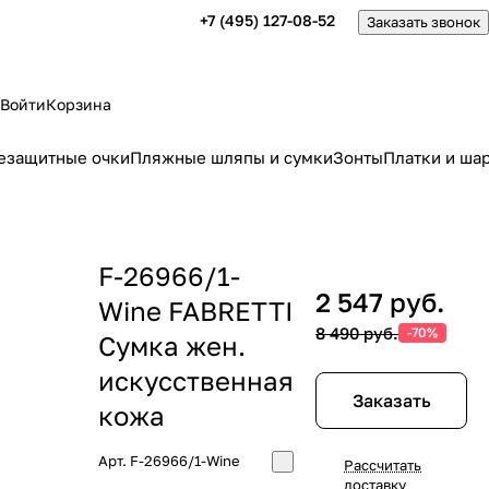
+7 (495) 127-08-52
Заказать звонок
Войти
Корзина
езащитные очки
Пляжные шляпы и сумки
Зонты
Платки и ша
F-26966/1-
2 547 руб.
Wine FABRETTI
8 490 руб.
-70%
Сумка жен.
искусственная
Заказать
кожа
Арт.
F-26966/1-Wine
Рассчитать
доставку