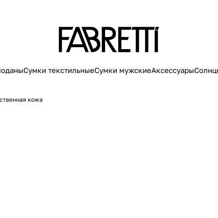
моданы
Сумки текстильные
Сумки мужские
Аксессуары
Солнц
сственная кожа