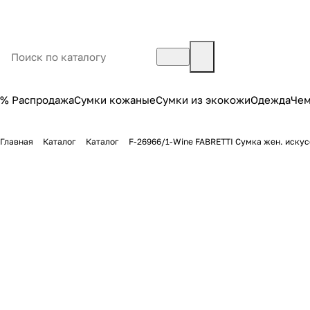
% Распродажа
Сумки кожаные
Сумки из экокожи
Одежда
Че
Главная
Каталог
Каталог
F-26966/1-Wine FABRETTI Сумка жен. иску