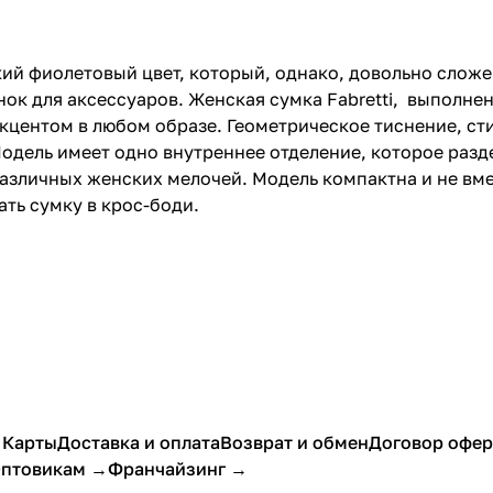
ркий фиолетовый цвет, который, однако, довольно слож
енок для аксессуаров. Женская сумка Fabretti, выполн
акцентом в любом образе. Геометрическое тиснение, ст
одель имеет одно внутреннее отделение, которое разде
азличных женских мелочей. Модель компактна и не вме
ть сумку в крос-боди.
 Карты
Доставка и оплата
Возврат и обмен
Договор офе
птовикам →
Франчайзинг →