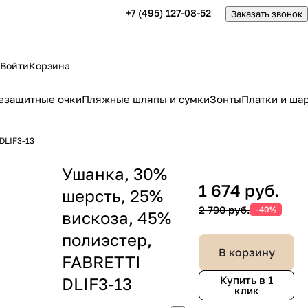
+7 (495) 127-08-52
Заказать звонок
Войти
Корзина
езащитные очки
Пляжные шляпы и сумки
Зонты
Платки и ша
DLIF3-13
Ушанка, 30%
1 674 руб.
шерсть, 25%
2 790 руб.
-40%
вискоза, 45%
полиэстер,
В корзину
FABRETTI
DLIF3-13
Купить в 1
клик