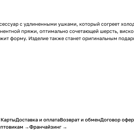
сессуар с удлиненными ушками, который согреет холо
нентной пряжи, оптимально сочетающей шерсть, вискоз
ржит форму. Изделие также станет оригинальным подар
 Карты
Доставка и оплата
Возврат и обмен
Договор офе
птовикам →
Франчайзинг →