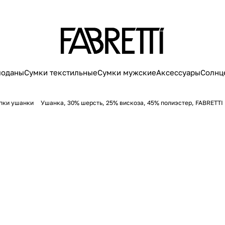
моданы
Сумки текстильные
Сумки мужские
Аксессуары
Солнц
пки ушанки
Ушанка, 30% шерсть, 25% вискоза, 45% полиэстер, FABRETTI 