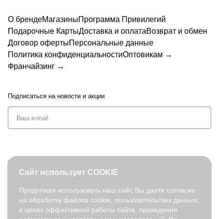
FABR
н,
полиэс
FABRE
н,
FABRE
FABR
FABR
BR
ETTI
FABRE
тер,
TTI
FABRE
TTI
ETTI
ETTI
ET
О бренде
Магазины
Программа Привилегий
DW1
TTI
FABRE
DFR81
TTI
DW78-
DLIF9-
DLIF7-
TI
33-5
DW12
TTI
-12
DW87-
1
5
13
Подарочные Карты
Доставка и оплата
Возврат и обмен
DLI
2-4
DFR85-
13
Договор оферты
Персональные данные
F3
1
7-
Политика конфиденциальности
Оптовикам →
13
Франчайзинг →
Подписаться
на новости и акции
+7 (495) 127-08-52
Сайт использует COOKIE
order@fabretti.ru
Продолжая использовать наш сайт, Вы даете согласие
на обработку файлов cookie, пользовательских данных,
© 2026. fabretti.ru. Все права защищены
в целях эффективной работы сайта, проведения
На информационном ресурсе применяются
рекомендательные