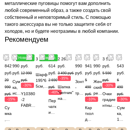
металлические пуговицы помогут вам дополнить
любой современный образ, а также создать свой
собственный и неповторимый стиль. С помощью
такого аксессуара вы не только защитите себя от
холодов, но и будете неотразимы в любой компании.
Рекомендуем
Новинка
Новинка
17
8
9 093
3 490
1
2 269
3
4
1
3 913
4
842
990
руб.
руб.
614
руб.
990
941
990
руб.
543
руб.
руб.
руб.
руб.
руб.
руб.
руб.
12 990
3 490 руб.
5 590
Шарф
-35%
20
руб.
195*6
2 690
5
руб.
6
Сум
Зонт
Жен
-30%
-30%
5см,
Шапка
990
ка,
руб.
-
490
ский
490
состав
-40%
"чепчик"
иску
трос
рем
Y10380
Очки
руб.
руб.
руб.
80%
на
сств
ть,
ень,
-15%
-2
-10%
градие
-30%
Пер
полиэ
завязках,
енн
полу
пол
FABRE
нтные,
чатк
Су
Кар
Сум
стер,
35%
ая
авто
иур
TTI
УФ-
и
мка
тхол
ка,
20%
ангора,
кож
мат,
етан
Сумка
защита
текс
,
дер,
100
вискоз
35%
а,
112с
FAB
дорожн
категор
тиль
кож
кож
%
а,
вискоза,
FAB
м,
RET
ая
ия 3
"кож