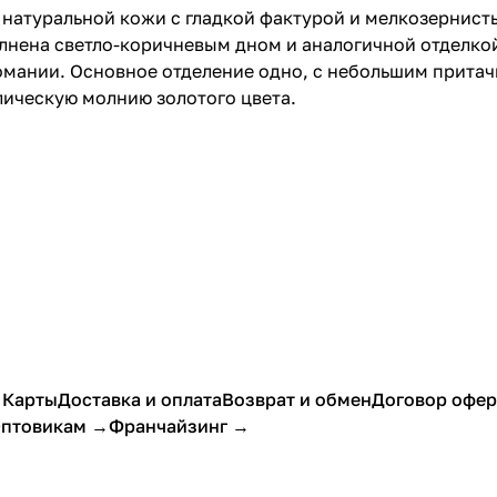
 натуральной кожи с гладкой фактурой и мелкозернис
лнена светло-коричневым дном и аналогичной отделкой
омании. Основное отделение одно, с небольшим прита
лическую молнию золотого цвета.
 Карты
Доставка и оплата
Возврат и обмен
Договор офе
птовикам →
Франчайзинг →