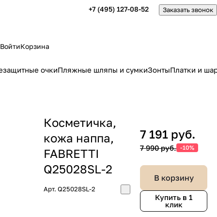
+7 (495) 127-08-52
Заказать звонок
Войти
Корзина
езащитные очки
Пляжные шляпы и сумки
Зонты
Платки и ша
Косметичка,
7 191 руб.
кожа наппа,
7 990 руб.
-10%
FABRETTI
Q25028SL-2
В корзину
Арт.
Q25028SL-2
Купить в 1
клик