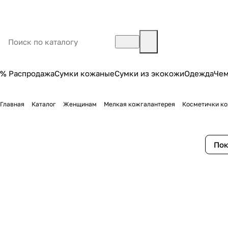
% Распродажа
Сумки кожаные
Сумки из экокожи
Одежда
Че
Главная
Каталог
Женщинам
Мелкая кожгалантерея
Косметички к
Пок