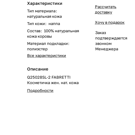
Характеристики
Рассчитать
Тип материала
:
доставку
натуральная кожа
Хочу в подарок
Тип кожи
:
наппа
Состав
:
100% натуральная
Заказ
кожа коровы
подтверждается
Материал подкладки
:
звонком
полиэстер
Менеджера
Все характеристики
Описание
Q25028SL-2 FABRETTI
Косметичка жен. нат. кожа
Подробности