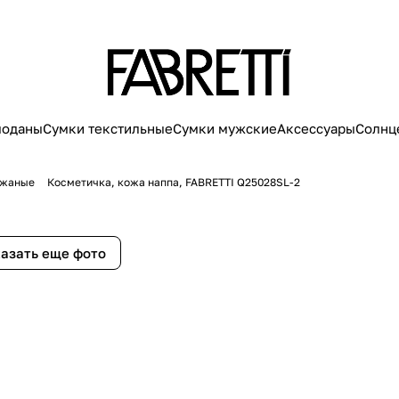
моданы
Сумки текстильные
Сумки мужские
Аксессуары
Солнц
ожаные
Косметичка, кожа наппа, FABRETTI Q25028SL-2
азать еще фото