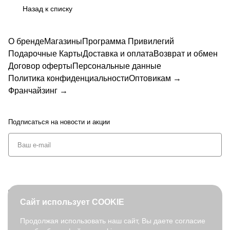
retti
TI
TTI
NI
м)
Назад к списку
О бренде
Магазины
Программа Привилегий
Подарочные Карты
Доставка и оплата
Возврат и обмен
Договор оферты
Персональные данные
Политика конфиденциальности
Оптовикам →
Франчайзинг →
Подписаться
на новости и акции
+7 (495) 127-08-52
Сайт использует COOKIE
order@fabretti.ru
Продолжая использовать наш сайт, Вы даете согласие