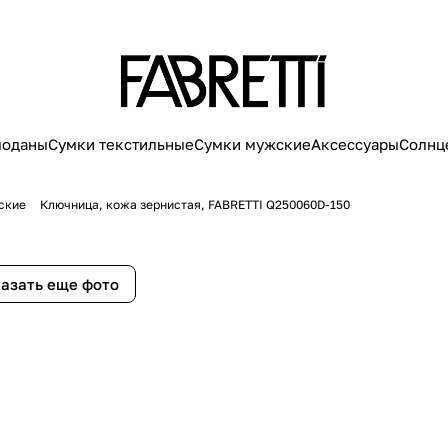
моданы
Сумки текстильные
Сумки мужские
Аксессуары
Солнц
ские
Ключница, кожа зернистая, FABRETTI Q250060D-150
азать еще фото