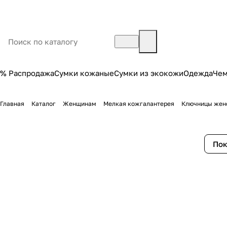
% Распродажа
Сумки кожаные
Сумки из экокожи
Одежда
Че
Главная
Каталог
Женщинам
Мелкая кожгалантерея
Ключницы жен
Пок