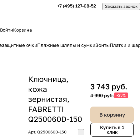
+7 (495) 127-08-52
Заказать звонок
Войти
Корзина
езащитные очки
Пляжные шляпы и сумки
Зонты
Платки и ша
Ключница,
3 743 руб.
кожа
4 990 руб.
-25%
зернистая,
FABRETTI
В корзину
Q250060D-150
Купить в 1
клик
Арт.
Q250060D-150