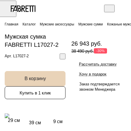
Главная
Каталог
Мужские аксессуары
Мужские сумки
Кожаные мужс
Мужская сумка
26 943 руб.
FABRETTI L17027-2
38 490 руб.
-30%
Арт.
L17027-2
Рассчитать доставку
Хочу в подарок
В корзину
Заказ подтверждается
звонком Менеджера
Купить в 1 клик
29 см
9 см
39 см