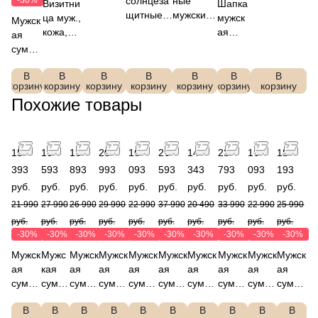
-30%
солнцеза
ные
Визитни
Шапка
шерсть,FAB
FABRET
щитные
мужские
ца муж.,
мужск
Мужск
RETTI,
TI
очки
перчатки
кожа,
ая
ая
VG8-2
UFGJ00
FABRETT
FABRET
FABRET
FABRE
сумка
01-2
I SFG01b-
TI
TI
TTI
FABR
2p
JDG17-2
Q26170
DWG8
В
В
В
В
В
В
В
ETTI
корзину
корзину
корзину
корзину
корзину
корзину
корзину
1D-2
2-45f
L1638
Похожие товары
5-2
15
19
18
20
16
26
14
23
16
18
393
593
893
993
093
593
343
793
093
193
руб.
руб.
руб.
руб.
руб.
руб.
руб.
руб.
руб.
руб.
21 990
27 990
26 990
29 990
22 990
37 990
20 490
33 990
22 990
25 990
руб.
руб.
руб.
руб.
руб.
руб.
руб.
руб.
руб.
руб.
-30%
-30%
-30%
-30%
-30%
-30%
-30%
-30%
-30%
-30%
Мужск
Мужс
Мужск
Мужск
Мужск
Мужск
Мужск
Мужск
Мужск
Мужск
ая
кая
ая
ая
ая
ая
ая
ая
ая
ая
сумка
сумка
сумка
сумка
сумка
сумка
сумка
сумка
сумка
сумка
FABR
FABR
FABR
FABR
FABR
FABR
FABR
FABR
FABR
FABR
В
В
В
В
В
В
В
В
В
В
ETTI
ETTI
ETTI
ETTI
ETTI
ETTI
ETTI
ETTI
ETTI
ETTI