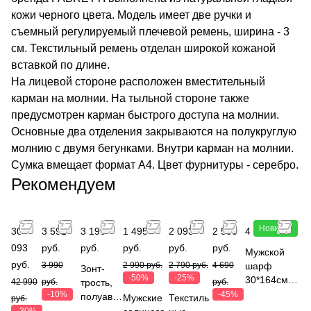
кожи черного цвета. Модель имеет две ручки и
съемный регулируемый плечевой ремень, ширина - 3
см. Текстильный ремень отделан широкой кожаной
вставкой по длине.
На лицевой стороне расположен вместительный
карман на молнии. На тыльной стороне также
предусмотрен карман быстрого доступа на молнии.
Основные два отделения закрываются на полукруглую
молнию с двумя бегунками. Внутри карман на молнии.
Сумка вмещает формат А4. Цвет фурнитуры - серебро.
Рекомендуем
Новинка
30
3 591
3 190
1 495
2 093
2 580
4 790 руб.
093
руб.
руб.
руб.
руб.
руб.
Мужской
руб.
3 990
2 990 руб.
2 790 руб.
4 690
шарф
Зонт-
-50%
-25%
30*164см,
42 990
руб.
трость,
руб.
состав
-10%
-45%
полуавто
Мужские
Текстиль
руб.
100%
мат,