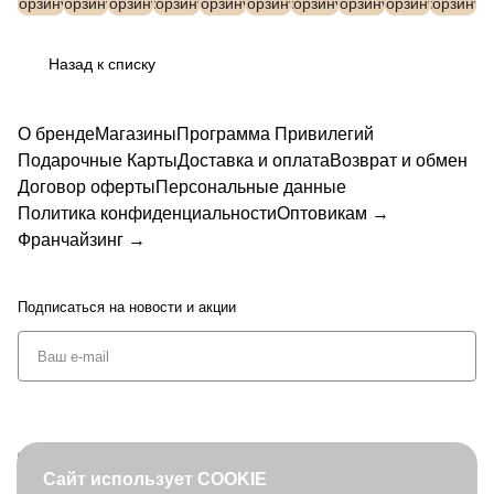
корзину
корзину
корзину
корзину
корзину
корзину
корзину
корзину
корзину
корзину
L1593
98962
L1711
L1732
L1457
L1461
L1568
L1629
L1576
L1578
7-2
-2
8-2
5-2
7-2
7-2
3-12
9-2
7-2
8-2
Назад к списку
О бренде
Магазины
Программа Привилегий
Подарочные Карты
Доставка и оплата
Возврат и обмен
Договор оферты
Персональные данные
Политика конфиденциальности
Оптовикам →
Франчайзинг →
Подписаться
на новости и акции
+7 (495) 127-08-52
Сайт использует COOKIE
order@fabretti.ru