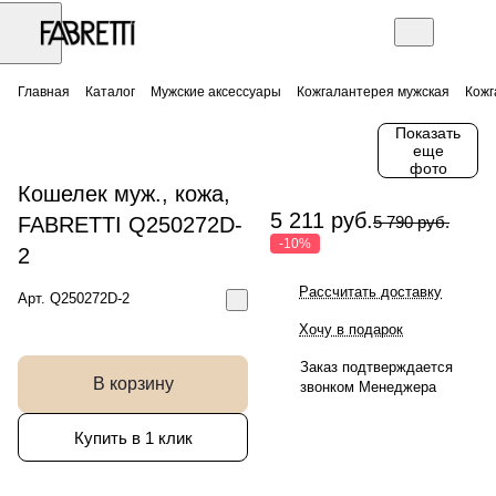
Главная
Каталог
Мужские аксессуары
Кожгалантерея мужская
Кожг
Показать
еще
фото
Кошелек муж., кожа,
5 211 руб.
FABRETTI Q250272D-
5 790 руб.
-10%
2
Рассчитать доставку
Арт.
Q250272D-2
Хочу в подарок
Заказ подтверждается
В корзину
звонком Менеджера
Купить в 1 клик