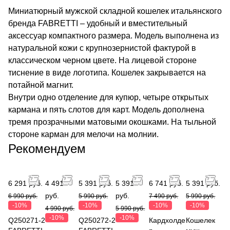
Миниатюрный мужской складной кошелек итальянского
бренда FABRETTI – удобный и вместительный
аксессуар компактного размера. Модель выполнена из
натуральной кожи с крупнозернистой фактурой в
классическом черном цвете. На лицевой стороне
тиснение в виде логотипа. Кошелек закрывается на
потайной магнит.
Внутри одно отделение для купюр, четыре открытых
кармана и пять слотов для карт. Модель дополнена
тремя прозрачными матовыми окошками. На тыльной
стороне карман для мелочи на молнии.
Рекомендуем
6 291 руб.
4 491
5 391 руб.
5 391
6 741 руб.
5 391 руб.
руб.
руб.
6 990 руб.
5 990 руб.
7 490 руб.
5 990 руб.
-10%
-10%
-10%
-10%
4 990 руб.
5 990 руб.
-10%
-10%
Q250271-2
Q250272-2
Кардхолде
Кошелек