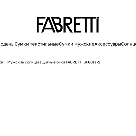
моданы
Сумки текстильные
Сумки мужские
Аксессуары
Солнц
ки
Мужские солнцезащитные очки FABRETTI SFG01a-2