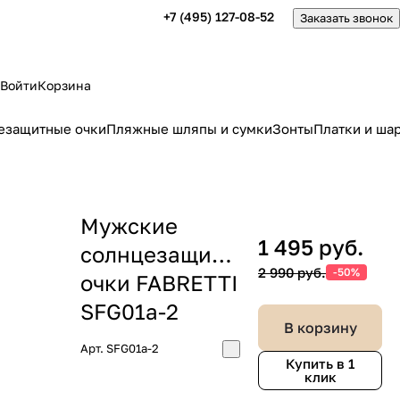
+7 (495) 127-08-52
Заказать звонок
Войти
Корзина
езащитные очки
Пляжные шляпы и сумки
Зонты
Платки и ша
Мужские
1 495 руб.
солнцезащитные
2 990 руб.
-50%
очки FABRETTI
SFG01a-2
В корзину
Арт.
SFG01a-2
Купить в 1
клик