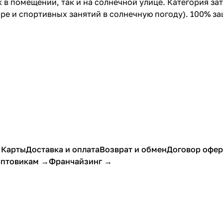
 в помещении, так и на солнечной улице. Категория за
оре и спортивных занятий в солнечную погоду). 100% з
 Карты
Доставка и оплата
Возврат и обмен
Договор офе
птовикам →
Франчайзинг →