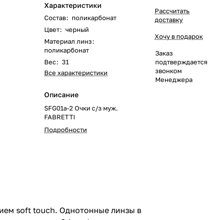
Характеристики
Рассчитать
Состав
:
поликарбонат
доставку
Цвет
:
черный
Хочу в подарок
Материал линз
:
поликарбонат
Заказ
Вес
:
31
подтверждается
звонком
Все характеристики
Менеджера
Описание
SFG01a-2 Очки с/з муж.
FABRETTI
Подробности
ем soft touch. Однотонные линзы в