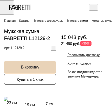
Главная
Каталог
Мужские аксессуары
Мужские сумки
Кожаные мужс
Мужская сумка
15 043 руб.
FABRETTI L12129-2
21 490 руб.
-30%
Арт.
L12129-2
Рассчитать доставку
Хочу в подарок
В корзину
Заказ подтверждается
звонком Менеджера
Купить в 1 клик
23 см
7 см
19 см