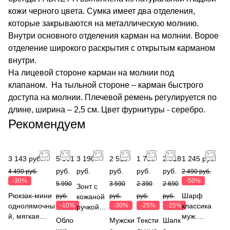
кожи черного цвета. Сумка имеет два отделения,
которые закрываются на металлическую молнию.
Внутри основного отделения карман на молнии. Ворое
отделение широкого раскрытия с открытым карманом
внутри.
На лицевой стороне карман на молнии под
клапаном. На тыльной стороне – карман быстрого
доступа на молнии. Плечевой ремень регулируется по
длине, ширина – 2,5 см. Цвет фурнитуры - серебро.
Рекомендуем
3 143 руб.
5 391
3 190
2 513
1 793
2 018
1 245 руб.
руб.
руб.
руб.
руб.
руб.
4 490 руб.
2 490 руб.
-30%
-50%
5 990
3 590
2 390
2 690
Зонт с
Рюкзак-мини
Шарф
руб.
кожаной
руб.
руб.
руб.
однолямочны
-10%
-30%
-25%
-25%
классика
ручкой
й, мягкая
муж.
автомат,
Обло
Мужски
Тексти
Шапк
спинка,
30*180см,
3