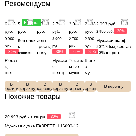
Рекомендуем
Новинка
6 993
5 990
2 990
2 793
2 093
2 168
2 093 руб.
руб.
руб.
руб.
руб.
руб.
руб.
-30%
2 990 руб.
9 990
3 990
2 790
2 890
Кошелек
Зонт-
Мужской шарф
руб.
с
трость,
руб.
руб.
руб.
30*178см, состав
-30%
-30%
-25%
-25%
зажимом
полуав
20% шерсть,
для
томат,
15% вискоза,
Рюкза
Мужски
Текстил
Шапк
денег,
FABRE
20% нейлон,
к,
е
ьные
а
кожаный
TTI
45%
полиэ
солнцез
мужски
мужс
FABRETT
UGJ10
полиэстер,FABR
стер,
ащитны
е
кая
I
02-2
ETTI, VGD0001-2
В
В
В
В
В
В
FABR
е очки
перчатк
FABR
В корзину
корзину
корзину
корзину
корзину
корзину
корзину
Q260273
ETTI
FABRET
и
ETTI
Похожие товары
-2
YXN3
TI
FABRE
DWG
599-2
SEG042
TTI
91-2f
-2a
TMM4-
1
20 993 руб.
-30%
29 990 руб.
Мужская сумка FABRETTI L16090-12