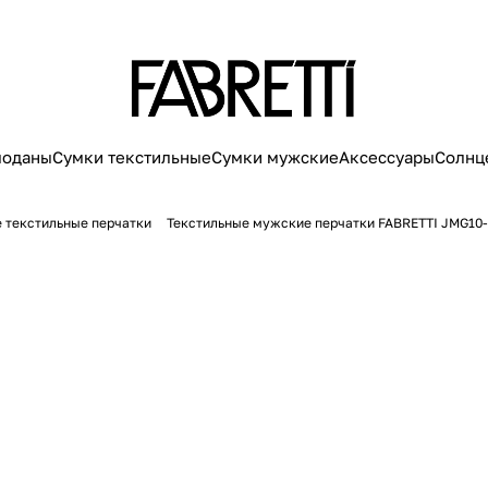
моданы
Сумки текстильные
Сумки мужские
Аксессуары
Солнц
 текстильные перчатки
Текстильные мужские перчатки FABRETTI JMG10