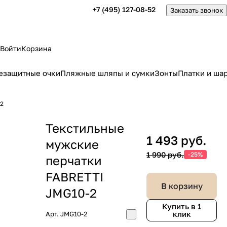
+7 (495) 127-08-52
Заказать звонок
Войти
Корзина
езащитные очки
Пляжные шляпы и сумки
Зонты
Платки и ша
-2
Текстильные
1 493 руб.
мужские
1 990 руб.
-25%
перчатки
FABRETTI
В корзину
JMG10-2
Купить в 1
клик
Арт.
JMG10-2