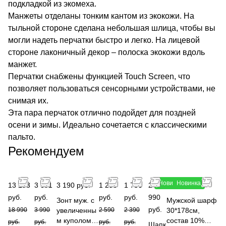
подкладкой из экомеха.
Манжеты отделаны тонким кантом из экокожи. На
тыльной стороне сделана небольшая шлица, чтобы вы
могли надеть перчатки быстро и легко. На лицевой
стороне лаконичный декор – полоска экокожи вдоль
манжет.
Перчатки снабжены функцией Touch Screen, что
позволяет пользоваться сенсорными устройствами, не
снимая их.
Эта пара перчаток отлично подойдет для поздней
осени и зимы. Идеально сочетается с классическими
пальто.
Рекомендуем
Новинка
Новинка
13 293
3 591
3 190 руб.
1 295
1 793
2
3 490 руб.
руб.
руб.
руб.
руб.
990
Зонт муж. с
Мужской шарф
руб.
18 990
3 990
увеличенны
2 590
2 390
30*178см,
м куполом,
состав 10%
руб.
руб.
руб.
руб.
Шапк