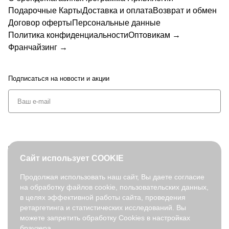
Подарочные Карты
Доставка и оплата
Возврат и обмен
Договор оферты
Персональные данные
Политика конфиденциальности
Оптовикам →
Франчайзинг →
Подписаться
на новости и акции
+7 (495) 127-08-52
Сайт использует COOKIE
order@fabretti.ru
Продолжая использовать наш сайт, Вы даете согласие
на обработку файлов cookie, пользовательских данных,
© 2026. fabretti.ru. Все права защищены
в целях эффективной работы сайта, проведения
На информационном ресурсе применяются
рекомендательные
ретаргетинга и статистических исследований. Вы
технологии
.
можете запретить обработку Cookies в настройках
браузера.