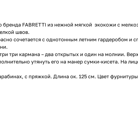
о бренда FABRETTI из нежной мягкой экокожи с мелко
елкой швов.
сно сочетается с однотонным летним гардеробом и сп
ни.
утри три кармана – два открытых и один на молнии. В
лнительно утянуть его на манер сумки-кисета. На лиц
бинах, с пряжкой. Длина ок. 125 см. Цвет фурнитуры 