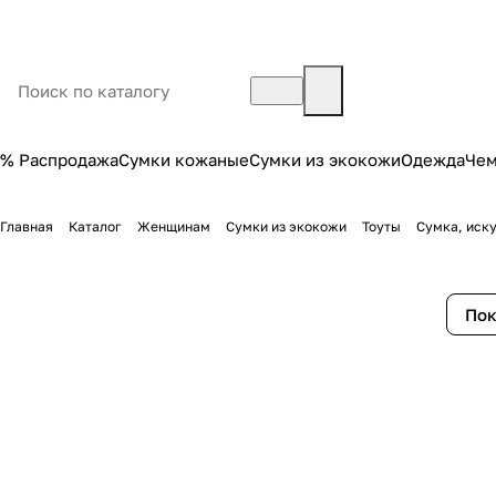
% Распродажа
Сумки кожаные
Сумки из экокожи
Одежда
Че
Главная
Каталог
Женщинам
Сумки из экокожи
Тоуты
Сумка, иск
Пок