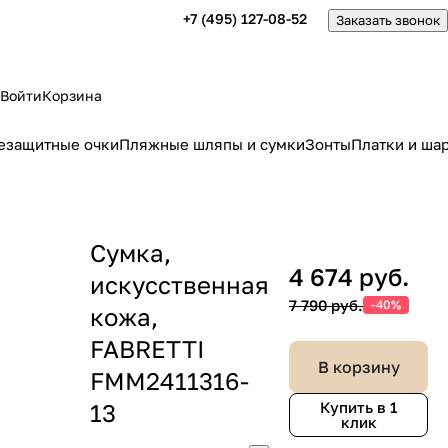
+7 (495) 127-08-52
Заказать звонок
Войти
Корзина
езащитные очки
Пляжные шляпы и сумки
Зонты
Платки и ша
Сумка,
4 674 руб.
искусственная
7 790 руб.
-40%
кожа,
FABRETTI
В корзину
FMM2411316-
13
Купить в 1
клик