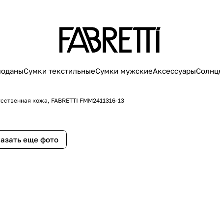
моданы
Сумки текстильные
Сумки мужские
Аксессуары
Солнц
усственная кожа, FABRETTI FMM2411316-13
азать еще фото