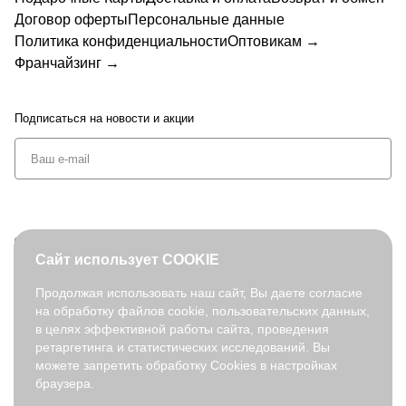
Договор оферты
Персональные данные
Политика конфиденциальности
Оптовикам →
Франчайзинг →
Подписаться
на новости и акции
+7 (495) 127-08-52
Сайт использует COOKIE
order@fabretti.ru
Продолжая использовать наш сайт, Вы даете согласие
на обработку файлов cookie, пользовательских данных,
© 2026. fabretti.ru. Все права защищены
в целях эффективной работы сайта, проведения
На информационном ресурсе применяются
рекомендательные
ретаргетинга и статистических исследований. Вы
технологии
.
можете запретить обработку Cookies в настройках
браузера.
Все ресурсы сайта fabretti.ru, включая (но не ограничиваясь)
текстовую, графическую, фотографическую и видео информацию,