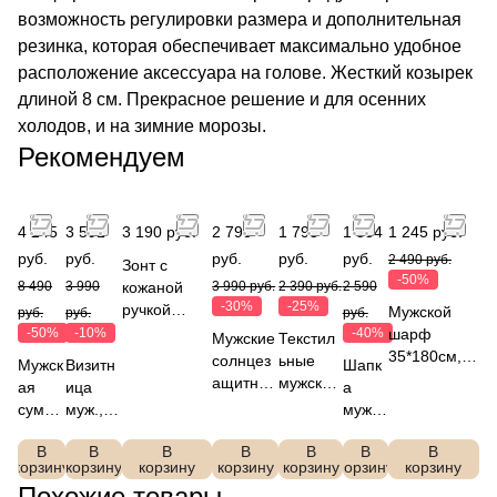
возможность регулировки размера и дополнительная
резинка, которая обеспечивает максимально удобное
расположение аксессуара на голове. Жесткий козырек
длиной 8 см. Прекрасное решение и для осенних
холодов, и на зимние морозы.
Рекомендуем
4 245
3 591
3 190 руб.
2 793
1 793
1 554
1 245 руб.
руб.
руб.
руб.
руб.
руб.
2 490 руб.
Зонт с
-50%
8 490
3 990
кожаной
3 990 руб.
2 390 руб.
2 590
-30%
-25%
ручкой
Мужской
руб.
руб.
руб.
крюк,
-50%
-10%
-40%
шарф
Мужские
Текстил
автомат, 3
35*180см,
солнцез
ьные
Мужск
Визитн
Шапк
сложения,
состав
ащитные
мужские
ая
ица
а
FABRETTI
100%
очки
перчатк
сумка
муж.,
мужск
UGS1006-2
полиэстер,F
FABRET
и
FABR
кожа,
ая
ABRETTI,
TI
FABRET
В
В
В
В
В
В
В
ETTI
FABRE
FABR
корзину
корзину
корзину
корзину
корзину
корзину
VGW0002-2
корзину
SEG042-
TI
YSN8
TTI
ETTI
Похожие товары
2a
JMG12-