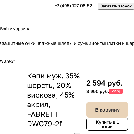
+7 (495) 127-08-52
Заказать звонок
Войти
Корзина
езащитные очки
Пляжные шляпы и сумки
Зонты
Платки и ша
DWG79-2f
Кепи муж. 35%
2 594 руб.
шерсть, 20%
3 990 руб.
-35%
вискоза, 45%
акрил,
В корзину
FABRETTI
DWG79-2f
Купить в 1
клик