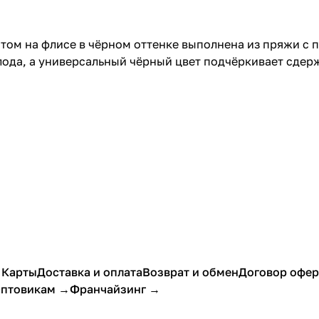
ом на флисе в чёрном оттенке выполнена из пряжи с 
олода, а универсальный чёрный цвет подчёркивает сде
 Карты
Доставка и оплата
Возврат и обмен
Договор офе
птовикам →
Франчайзинг →