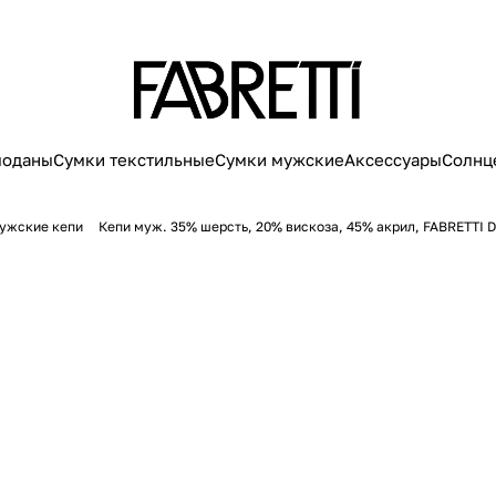
моданы
Сумки текстильные
Сумки мужские
Аксессуары
Солнц
ужские кепи
Кепи муж. 35% шерсть, 20% вискоза, 45% акрил, FABRETTI 