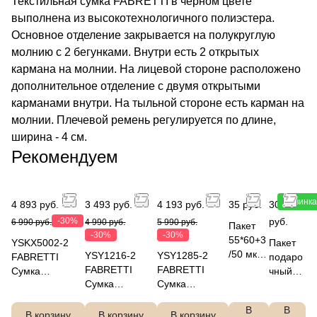
Текстильная сумка FABRETTI в черном цвете
выполнена из высокотехнологичного полиэстера.
Основное отделение закрывается на полукруглую
молнию с 2 бегунками. Внутри есть 2 открытых
кармана на молнии. На лицевой стороне расположено
дополнительное отделение с двумя открытыми
карманами внутри. На тыльной стороне есть карман на
молнии. Плечевой ремень регулируется по длине,
ширина - 4 см.
Рекомендуем
Новинка
4 893 руб.
3 493 руб.
4 193 руб.
35 руб.
300
-30%
руб.
6 990 руб.
4 990 руб.
5 990 руб.
Пакет
-30%
-30%
55*60+3
YSKX5002-2
Пакет
/50 мкм,
YSY1216-2
YSY1285-2
FABRETTI
подаро
ПСД
FABRETTI
FABRETTI
Сумка
чный
ВУР
Сумка
Сумка
дорожная
B2001
белый
дорожная
дорожная
100%полиэстер
50x40x
В
В
FABRET
100%полиэсте
100%полиэсте
, полиэстер,
15
В корзину
В корзину
В корзину