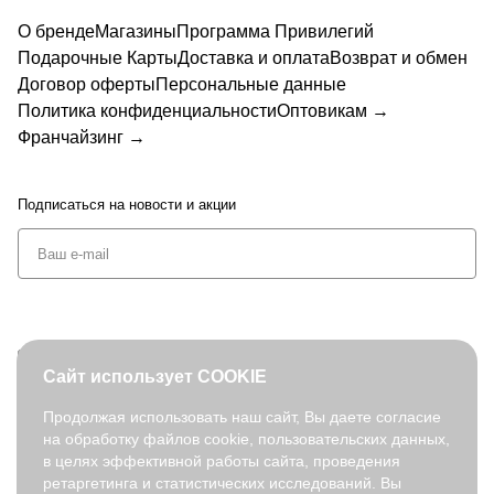
-2
7-13
13
TTI
FABR
FABR
FABR
ETTI
TI
TI
О бренде
Магазины
Программа Привилегий
TR135
ETTI
ETTI
ETTI
8643-
Y6
Y2
453-11
Y1500
Y1500
Y1500
62
Подарочные Карты
Доставка и оплата
Возврат и обмен
64
30
8-5
7-9
1-5
Договор оферты
Персональные данные
07-
02-
2
11
Политика конфиденциальности
Оптовикам →
Франчайзинг →
Подписаться
на новости и акции
+7 (495) 127-08-52
Сайт использует COOKIE
order@fabretti.ru
Продолжая использовать наш сайт, Вы даете согласие
на обработку файлов cookie, пользовательских данных,
© 2026. fabretti.ru. Все права защищены
в целях эффективной работы сайта, проведения
На информационном ресурсе применяются
рекомендательные
ретаргетинга и статистических исследований. Вы
технологии
.