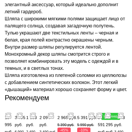
элегантный аксессуар, который идеально дополнит
летний гардероб.
Шляпа с широкими мягкими полями защищает лицо от
палящего солнца, создавая загадочную полутень.
Тулью украшают две текстильных ленты – черная и
белая, края полей контрастно окрашены черным.
Внутри размер шляпы регулируется лентой.
Монохромный декор шляпы смотрится строго и
позволяет комбинировать эту модель с одеждой и в
темных, и в светлых тонах.
Шляпа изготовлена из плетеной соломки из целлюлозы
с добавлением синтетических волокон. Этот легкий
«дышащий» материал хорошо сохраняет форму и цвет.
Рекомендуем
Новинка
10
3 495
1 868
2 094
2 965 руб.
5 391 руб.
3
2
2 443
995
руб.
руб.
руб.
591
295
руб.
5 390 руб.
5 990 руб.
-45%
-10%
руб.
руб.
руб.