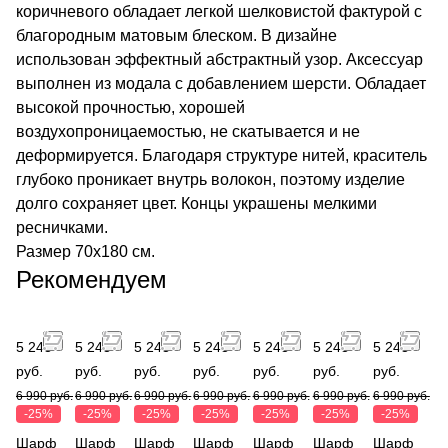
коричневого обладает легкой шелковистой фактурой с
благородным матовым блеском. В дизайне
использован эффектный абстрактный узор. Аксессуар
выполнен из модала с добавлением шерсти. Обладает
высокой прочностью, хорошей
воздухопроницаемостью, не скатывается и не
деформируется. Благодаря структуре нитей, краситель
глубоко проникает внутрь волокон, поэтому изделие
долго сохраняет цвет. Концы украшены мелкими
ресничками.
Размер 70х180 см.
Рекомендуем
5 243
5 243
5 243
5 243
5 243
5 243
5 243
руб.
руб.
руб.
руб.
руб.
руб.
руб.
6 990 руб.
6 990 руб.
6 990 руб.
6 990 руб.
6 990 руб.
6 990 руб.
6 990 руб.
-25%
-25%
-25%
-25%
-25%
-25%
-25%
Шарф
Шарф
Шарф
Шарф
Шарф
Шарф
Шарф