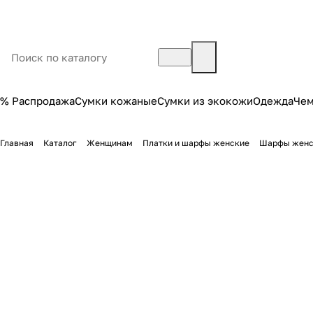
% Распродажа
Сумки кожаные
Сумки из экокожи
Одежда
Че
Главная
Каталог
Женщинам
Платки и шарфы женские
Шарфы женс