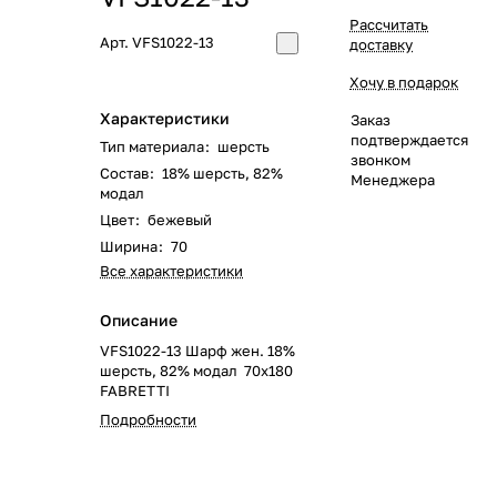
Рассчитать
Арт.
VFS1022-13
доставку
Хочу в подарок
Характеристики
Заказ
подтверждается
Тип материала
:
шерсть
звонком
Состав
:
18% шерсть, 82%
Менеджера
модал
Цвет
:
бежевый
Ширина
:
70
Все характеристики
Описание
VFS1022-13 Шарф жен. 18%
шерсть, 82% модал 70x180
FABRETTI
Подробности