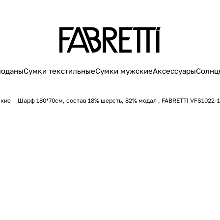
моданы
Сумки текстильные
Сумки мужские
Аксессуары
Солнц
кие
Шарф 180*70см, состав 18% шерсть, 82% модал , FABRETTI VFS1022-