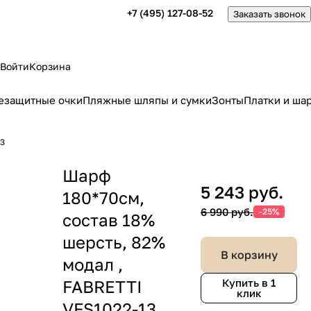
+7 (495) 127-08-52
Заказать звонок
Войти
Корзина
езащитные очки
Пляжные шляпы и сумки
Зонты
Платки и ша
13
Шарф
5 243 руб.
180*70см,
6 990 руб.
-25%
состав 18%
шерсть, 82%
В корзину
модал ,
FABRETTI
Купить в 1
клик
VFS1022-13