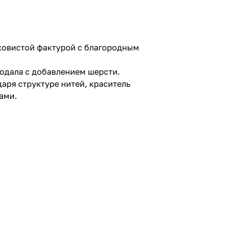
ковистой фактурой с благородным
модала с добавлением шерсти.
аря структуре нитей, краситель
ами.