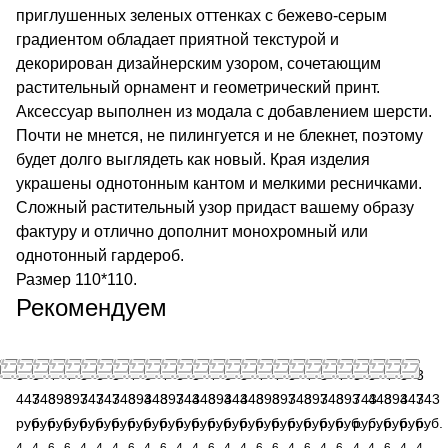
приглушенных зеленых оттенках с бежево-серым
градиентом обладает приятной текстурой и
декорирован дизайнерским узором, сочетающим
растительный орнамент и геометрический принт.
Аксессуар выполнен из модала с добавлением шерсти.
Почти не мнется, не пилингуется и не блекнет, поэтому
будет долго выглядеть как новый. Края изделия
украшены однотонным кантом и мелкими ресничками.
Сложный растительный узор придаст вашему образу
фактуру и отлично дополнит монохромный или
однотонный гардероб.
Размер 110*110.
Рекомендуем
3
3
4
4
3
3
3
4
3
4
3
3
4
3
3
4
4
3
4
3
4
3
3
4
3
3
443
743
893
893
743
743
743
893
443
893
743
443
893
443
443
893
893
743
893
743
893
743
443
893
443
743
руб.
руб.
руб.
руб.
руб.
руб.
руб.
руб.
руб.
руб.
руб.
руб.
руб.
руб.
руб.
руб.
руб.
руб.
руб.
руб.
руб.
руб.
руб.
руб.
руб.
руб.