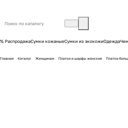
% Распродажа
Сумки кожаные
Сумки из экокожи
Одежда
Че
Главная
Каталог
Женщинам
Платки и шарфы женские
Платки боль