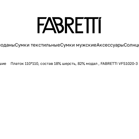
моданы
Сумки текстильные
Сумки мужские
Аксессуары
Солнц
шие
Платок 110*110, состав 18% шерсть, 82% модал , FABRETTI VFS1020-3