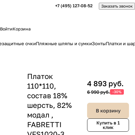
+7 (495) 127-08-52
Заказать звонок
Войти
Корзина
езащитные очки
Пляжные шляпы и сумки
Зонты
Платки и ша
Платок
4 893 руб.
110*110,
6 990 руб.
-30%
состав 18%
шерсть, 82%
В корзину
модал ,
FABRETTI
Купить в 1
клик
VFS1020-3