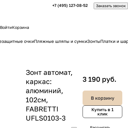
+7 (495) 127-08-52
Заказать звонок
Войти
Корзина
езащитные очки
Пляжные шляпы и сумки
Зонты
Платки и ша
Зонт автомат,
3 190 руб.
каркас:
алюминий,
В корзину
102см,
FABRETTI
Купить в 1
клик
UFLS0103-3
Рассчитать