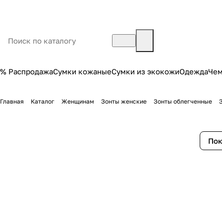
% Распродажа
Сумки кожаные
Сумки из экокожи
Одежда
Че
Главная
Каталог
Женщинам
Зонты женские
Зонты облегченные
Пок