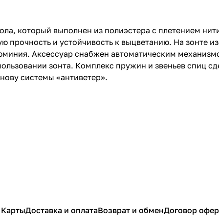
ла, который выполнен из полиэстера с плетением нити
ую прочность и устойчивость к выцветанию. На зонте 
алюминия. Аксессуар снабжен автоматическим механизм
льзовании зонта. Комплекс пружин и звеньев спиц сде
снову системы «антиветер».
 Карты
Доставка и оплата
Возврат и обмен
Договор офе