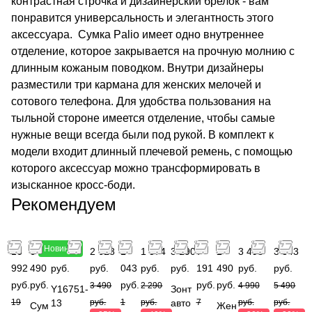
контрастная строчка и дизайнерский брелок - вам
понравится универсальность и элегантность этого
аксессуара. Сумка Palio имеет одно внутреннее
отделение, которое закрывается на прочную молнию с
длинным кожаным поводком. Внутри дизайнеры
разместили три кармана для женских мелочей и
сотового телефона. Для удобства пользования на
тыльной стороне имеется отделение, чтобы самые
нужные вещи всегда были под рукой. В комплект к
модели входит длинный плечевой ремень, с помощью
которого аксессуар можно трансформировать в
изысканное кросс-боди.
Рекомендуем
Новинка
16
6
4 990
2 618
1
1 374
3 190
7
2
3 493
3 843
992
490
руб.
руб.
043
руб.
руб.
191
490
руб.
руб.
руб.
руб.
руб.
руб.
руб.
3 490
2 290
4 990
5 490
Y16751-
Зонт
19
13
руб.
1
руб.
авто
7
руб.
руб.
Сум
Жен