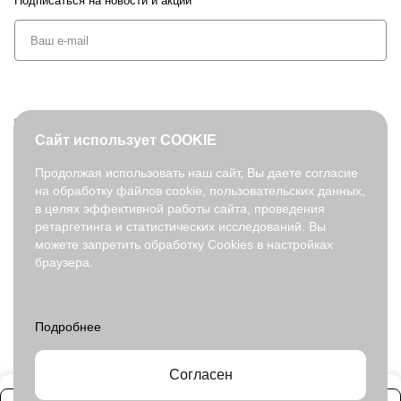
Подписаться
на новости и акции
+7 (495) 127-08-52
Сайт использует COOKIE
order@fabretti.ru
Продолжая использовать наш сайт, Вы даете согласие
на обработку файлов cookie, пользовательских данных,
© 2026. fabretti.ru. Все права защищены
в целях эффективной работы сайта, проведения
На информационном ресурсе применяются
рекомендательные
ретаргетинга и статистических исследований. Вы
технологии
.
можете запретить обработку Cookies в настройках
браузера.
Все ресурсы сайта fabretti.ru, включая (но не ограничиваясь)
текстовую, графическую, фотографическую и видео информацию,
структуру, дизайн и оформление страниц, доменное имя,
фирменное наименование являются объектами авторского права и
прав на интеллектуальную собственность, защищены российским
законодательством и международными соглашениями об охране
авторских прав.
Читать далее
Согласен