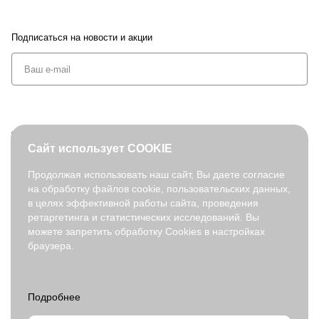
Подписаться
на новости и акции
+7 (495) 127-08-52
Сайт использует COOKIE
order@fabretti.ru
Продолжая использовать наш сайт, Вы даете согласие
на обработку файлов cookie, пользовательских данных,
© 2026. fabretti.ru. Все права защищены
в целях эффективной работы сайта, проведения
На информационном ресурсе применяются
рекомендательные
ретаргетинга и статистических исследований. Вы
технологии
.
можете запретить обработку Cookies в настройках
браузера.
Все ресурсы сайта fabretti.ru, включая (но не ограничиваясь)
текстовую, графическую, фотографическую и видео информацию,
структуру, дизайн и оформление страниц, доменное имя,
фирменное наименование являются объектами авторского права и
прав на интеллектуальную собственность, защищены российским
законодательством и международными соглашениями об охране