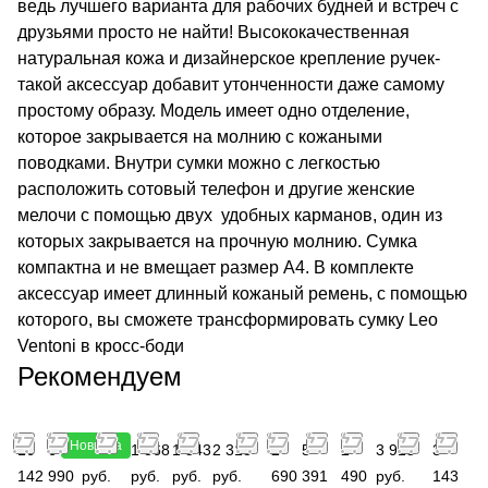
ведь лучшего варианта для рабочих будней и встреч с
друзьями просто не найти! Высококачественная
натуральная кожа и дизайнерское крепление ручек-
такой аксессуар добавит утонченности даже самому
простому образу. Модель имеет одно отделение,
которое закрывается на молнию с кожаными
поводками. Внутри сумки можно с легкостью
расположить сотовый телефон и другие женские
мелочи с помощью двух удобных карманов, один из
которых закрывается на прочную молнию. Сумка
компактна и не вмещает размер А4. В комплекте
аксессуар имеет длинный кожаный ремень, с помощью
которого, вы сможете трансформировать сумку Leo
Ventoni в кросс-боди
Рекомендуем
Новинка
16
6
2 245
1 868
1 343
2 318
2
5
2
3 913
3
142
990
руб.
руб.
руб.
руб.
690
391
490
руб.
143