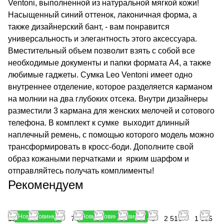
Ventoni, выполненной из натуральной мягкой кожи!
Насыщенный синий оттенок, лаконичная форма, а
также дизайнерский бант, - вам понравится
универсальность и элегантность этого аксессуара.
Вместительный объем позволит взять с собой все
необходимые документы и папки формата А4, а также
любимые гаджеты. Сумка Leo Ventoni имеет одно
внутреннее отделение, которое разделяется карманом
на молнии на два глубоких отсека. Внутри дизайнеры
разместили 3 кармана для женских мелочей и сотового
телефона. В комплект к сумке выходит длинный
наплечный ремень, с помощью которого модель можно
трансформировать в кросс-боди. Дополните свой
образ кожаными перчатками и ярким шарфом и
отправляйтесь получать комплименты!
Рекомендуем
Новинка
Новинка
Новинка
Новинка
Новинка
21
4 645
8 917
7 990
1 990
3 990
2
3
2 513
1 395