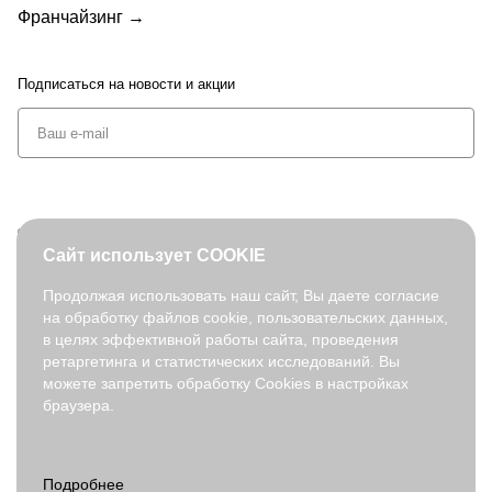
Франчайзинг →
Подписаться
на новости и акции
+7 (495) 127-08-52
Сайт использует COOKIE
order@fabretti.ru
Продолжая использовать наш сайт, Вы даете согласие
на обработку файлов cookie, пользовательских данных,
© 2026. fabretti.ru. Все права защищены
в целях эффективной работы сайта, проведения
На информационном ресурсе применяются
рекомендательные
ретаргетинга и статистических исследований. Вы
технологии
.
можете запретить обработку Cookies в настройках
браузера.
Все ресурсы сайта fabretti.ru, включая (но не ограничиваясь)
текстовую, графическую, фотографическую и видео информацию,
структуру, дизайн и оформление страниц, доменное имя,
фирменное наименование являются объектами авторского права и
прав на интеллектуальную собственность, защищены российским