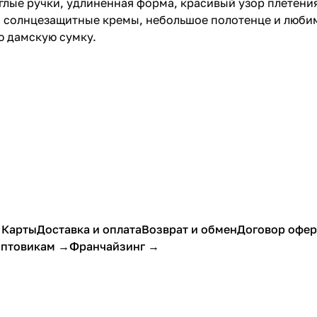
глые ручки, удлиненная форма, красивый узор плетения 
я солнцезащитные кремы, небольшое полотенце и любим
ю дамскую сумку.
 Карты
Доставка и оплата
Возврат и обмен
Договор офе
птовикам →
Франчайзинг →