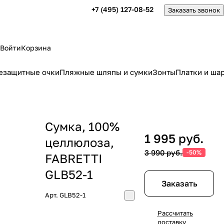
+7 (495) 127-08-52
Заказать звонок
Войти
Корзина
езащитные очки
Пляжные шляпы и сумки
Зонты
Платки и ша
Сумка, 100%
1 995 руб.
целлюлоза,
3 990 руб.
-50%
FABRETTI
GLB52-1
Заказать
Арт.
GLB52-1
Рассчитать
доставку