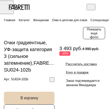
Главная
Каталог
Женщинам
Очки и цепочки для очков
Солнцезащит
Показать
еще
фото
Очки градиентные,
3 493 руб.
УФ-защита категория
4 990 руб.
-30%
3 (сильное
затемнение),FABRETTI
Рассчитать доставку
SU024-102b
Хочу в подарок
Арт.
SU024-102b
Заказ подтверждается
звонком Менеджера
В корзину